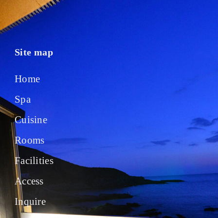
Site map
Home
Spa
Cuisine
Rooms
Facilities
Access
Inquire